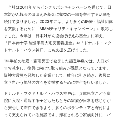
当社は2011年からピンクリボンキャンペーンを通じて、日
本対がん協会のほほえみ基金に収益の一部を寄付する活動を
続けて参りました。2023年には、より多くの医療・福祉団体
を支援するために「MMMチャリティキャンペーン」に改称し
ました。今年は「日本対がん協会ほほえみ基金」に加え、
「日本赤十字 能登半島大雨災害義援金」や「ドナルド・マク
ドナルド・ハウス神戸」にも支援を広げました。
1年半前の地震・豪雨災害で被災した能登半島では、人口が
11％減少し、復興に向けた取り組みが課題となっています。
阪神大震災を経験した企業として、昨年に引き続き、復興に
立ち向かう能登の方々を支援するために寄付を行いました。
ドナルド・マクドナルド・ハウス神戸は、兵庫県立こども病
院に入院・通院する子どもたちとその家族が日常を感じなが
ら安心して滞在できるよう、多くのボランティアと寄付によ
って支えられている施設です。滞在されるご家族向けに「パ