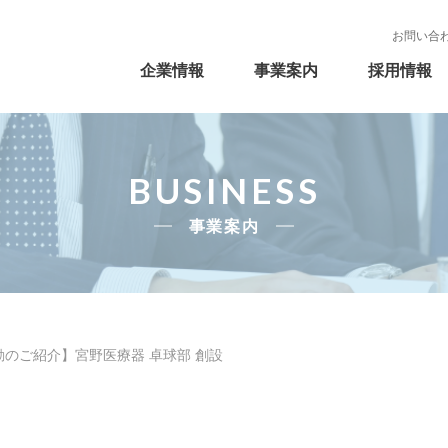
事業案内
採用情報
会社概要
マトリックス販売
若手インタビュー
代表者メッセージ
お問い合
モイヤン
健康ショップモイヤン
企業情報
事業案内
採用情報
理化学機器本部
キャリア採用募集要項
許認可一覧
会社沿革
物流・情報システム
パート採用募集
CS
BUSINESS
事業案内
のご紹介】宮野医療器 卓球部 創設