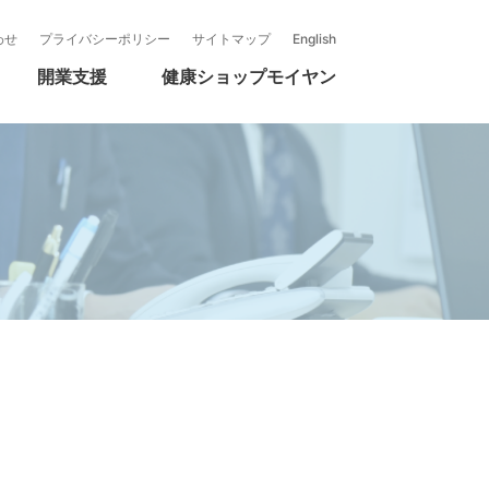
医療機器本部
新卒採用募集要項
事業所紹介
わせ
プライバシーポリシー
サイトマップ
English
モイヤンの事業紹介
開業支援
健康ショップモイヤン
要項
R活動
自社製品