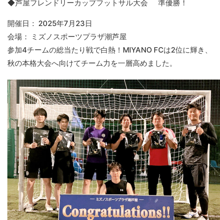
◆
芦屋フレンドリーカップフットサル大会 準優勝！
開催日： 2025年7月23日
会場： ミズノスポーツプラザ潮芦屋
参加4チームの総当たり戦で白熱！MIYANO FCは
2位
に輝き、
秋の本格大会へ向けてチーム力を一層高めました。