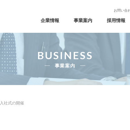
事業案内
採用情報
会社概要
マトリックス販売
若手インタビュー
代表者メッセージ
お問い合
モイヤン
健康ショップモイヤン
企業情報
事業案内
採用情報
理化学機器本部
キャリア採用募集要項
許認可一覧
会社沿革
物流・情報システム
パート採用募集
CS
BUSINESS
事業案内
 入社式の開催