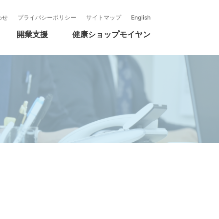
医療機器本部
新卒採用募集要項
事業所紹介
わせ
プライバシーポリシー
サイトマップ
English
モイヤンの事業紹介
開業支援
健康ショップモイヤン
要項
R活動
自社製品