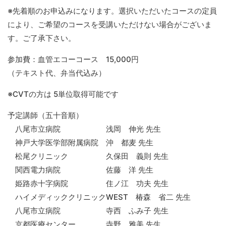
※先着順のお申込みになります。選択いただいたコースの定員
により、ご希望のコースを受講いただけない場合がございま
す。ご了承下さい。
参加費：血管エコーコース 15,000円
（テキスト代、弁当代込み）
※CVTの方は 5単位取得可能です
予定講師（五十音順）
八尾市立病院 浅岡 伸光 先生
神戸大学医学部附属病院 沖 都麦 先生
松尾クリニック 久保田 義則 先生
関西電力病院 佐藤 洋 先生
姫路赤十字病院 住ノ江 功夫 先生
ハイメディッククリニックWEST 椿森 省二 先生
八尾市立病院 寺西 ふみ子 先生
京都医療センター 寺野 雅美 先生