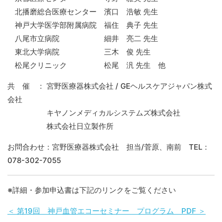
北播磨総合医療センター 濱口 浩敏 先生
神戸大学医学部附属病院 福住 典子 先生
八尾市立病院 細井 亮二 先生
東北大学病院 三木 俊 先生
松尾クリニック 松尾 汎 先生 他
共 催 ： 宮野医療器株式会社 / GEヘルスケアジャパン株式
会社
キヤノンメディカルシステムズ株式会社
株式会社日立製作所
お問合わせ：宮野医療器株式会社 担当/菅原、南前 TEL：
078-302-7055
※詳細・参加申込書は下記のリンクをご覧ください
＜ 第19回 神戸血管エコーセミナー プログラム PDF ＞