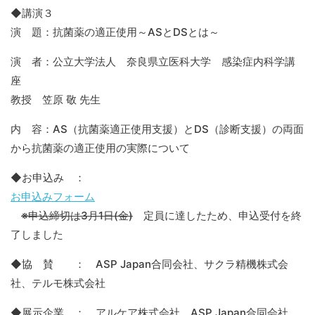
◆講演３
演 題：抗菌薬の適正使用～ASとDSとは～
演 者：公立大学法人 奈良県立医科大学 感染症内科学講
座
教授 笠原 敬 先生
内 容：AS（抗菌薬適正使用支援）とDS（診断支援）の両面
から抗菌薬の適正使用の実際について
◆お申込み ：
お申込みフォーム
※申込締切は3月1日(金)
定員に達したため、申込受付を終
了しました
◆協 賛 ： ASP Japan合同会社、サクラ精機株式会
社、テルモ株式会社
◆展示企業 ： アルケア株式会社、ASP Japan合同会社、