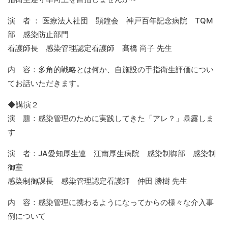
演 者 ： 医療法人社団 顕鐘会 神戸百年記念病院 TQM
部 感染防止部門
看護師長 感染管理認定看護師 髙橋 尚子 先生
内 容：多角的戦略とは何か、自施設の手指衛生評価につい
てお話いただきます。
◆講演２
演 題：感染管理のために実践してきた「アレ？」暴露しま
す
演 者：JA愛知厚生連 江南厚生病院 感染制御部 感染制
御室
感染制御課長 感染管理認定看護師 仲田 勝樹 先生
内 容：感染管理に携わるようになってからの様々な介入事
例について