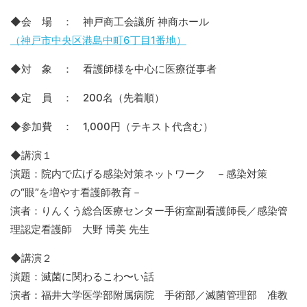
◆会 場 ： 神戸商工会議所 神商ホール
（神戸市中央区港島中町6丁目1番地）
◆対 象 ： 看護師様を中心に医療従事者
◆定 員 ： 200名（先着順）
◆参加費 ： 1,000円（テキスト代含む）
◆講演１
演題：院内で広げる感染対策ネットワーク －感染対策
の“眼”を増やす看護師教育－
演者：りんくう総合医療センター手術室副看護師長／感染管
理認定看護師 大野 博美 先生
◆講演２
演題：滅菌に関わるこわ〜い話
演者：福井大学医学部附属病院 手術部／滅菌管理部 准教