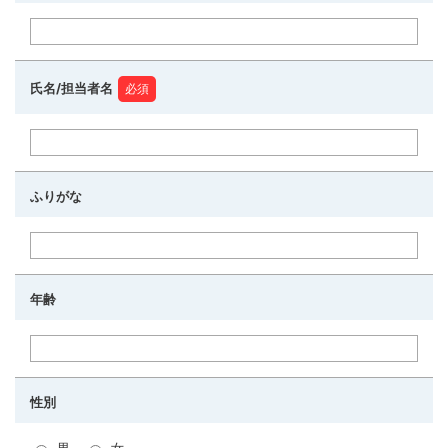
氏名/担当者名
ふりがな
年齢
性別