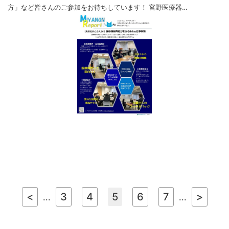
方」など皆さんのご参加をお待ちしています！ 宮野医療器…
<
3
4
5
6
7
>
...
...