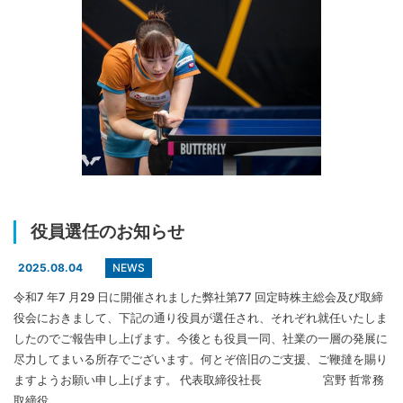
役員選任のお知らせ
NEWS
2025.08.04
令和7 年7 月29 日に開催されました弊社第77 回定時株主総会及び取締
役会におきまして、下記の通り役員が選任され、それぞれ就任いたしま
したのでご報告申し上げます。今後とも役員一同、社業の一層の発展に
尽力してまいる所存でございます。何とぞ倍旧のご支援、ご鞭撻を賜り
ますようお願い申し上げます。 代表取締役社長 宮野 哲常務
取締役 …