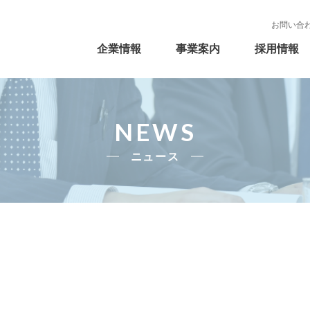
事業案内
採用情報
会社概要
マトリックス販売
若手インタビュー
代表者メッセージ
お問い合
モイヤン
健康ショップモイヤン
企業情報
事業案内
採用情報
理化学機器本部
キャリア採用募集要項
許認可一覧
会社沿革
物流・情報システム
パート採用募集
CS
NEWS
ニュース