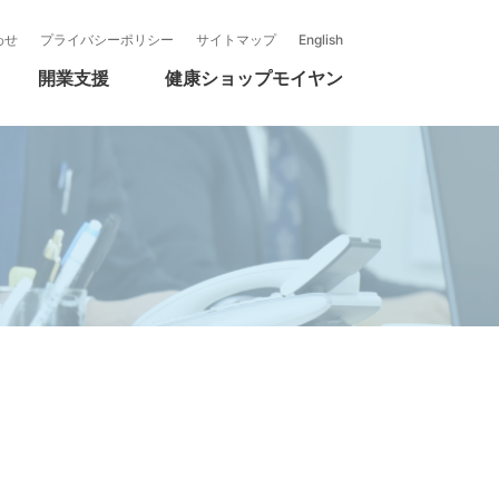
医療機器本部
新卒採用募集要項
事業所紹介
わせ
プライバシーポリシー
サイトマップ
English
モイヤンの事業紹介
開業支援
健康ショップモイヤン
要項
R活動
自社製品